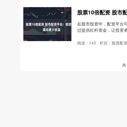
股票10倍配资 股
在股市投资中，配资平台
过提供杠杆资金，让投资
投....
阅读：
143
栏目：
股票配
共