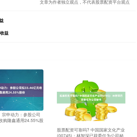
文章为作者独立观点，不代表股票配资平台观点
益
大收益
 宗申动力：参股公司
元收购隆鑫通用24.55%股
股票配资可靠吗? 中国国家文化产业
(00745)：林智深已获委任为公司秘