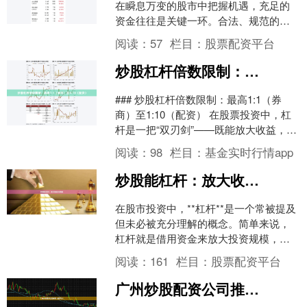
在瞬息万变的股市中把握机遇，充足的
资金往往是关键一环。合法、规范的股
票配资服务，能够为有经验的投资者提
阅读：
57
栏目：
股票配资平台
供有效的资金杠杆....
炒股杠杆倍数限制：最高1:1（券商）至1:10（配资）
### 炒股杠杆倍数限制：最高1:1（券
商）至1:10（配资） 在股票投资中，杠
杆是一把“双刃剑”——既能放大收益，也
可能加速亏损。了解杠杆倍数的限制，
阅读：
98
栏目：
基金实时行情app
是投资者....
炒股能杠杆：放大收益与风险
在股市投资中，**杠杆**是一个常被提及
但未必被充分理解的概念。简单来说，
杠杆就是借用资金来放大投资规模，从
而实现收益的成倍增长。然而，这种放
阅读：
161
栏目：
股票配资平台
大效应同样适用于亏....
广州炒股配资公司推荐（规平台）