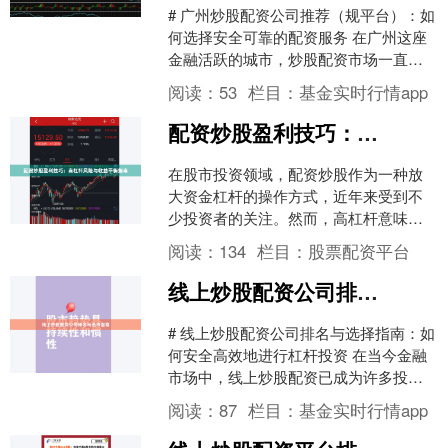
# 广州炒股配资公司推荐（规平台）：如
何选择安全可靠的配资服务 在广州这座
金融活跃的城市，炒股配资市场一直备
受投资者关注。随着市场需求的增长，
阅读：
53
栏目：
基金实时行情app
各类配资平台层出不....
配资炒股盈利技巧：高杠杆风险与收益平衡指南
在股市投资领域，配资炒股作为一种放
大资金杠杆的操作方式，近年来受到不
少投资者的关注。然而，高杠杆意味着
高收益的可能性，同时也伴随着更高的
阅读：
134
栏目：
股票配资平台
风险。本文将深入探讨配资....
线上炒股配资公司排名与选择指南
# 线上炒股配资公司排名与选择指南：如
何安全高效地进行杠杆投资 在当今金融
市场中，线上炒股配资已成为许多投资
者放大收益的重要工具。然而，面对市
阅读：
87
栏目：
基金实时行情app
场上众多的配资平台....