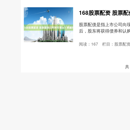
168股票配资 股票
股票配债是指上市公司向现
后，股东将获得债券和认
可....
阅读：
167
栏目：
股票配
共