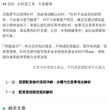
## 总结：杠杆是工具，不是赌博
买股票可以使用杠杆，但必须清醒认识到：**杠杆不会提高你的胜
率，只会放大盈亏幅度**。对于大多数散户而言，建议先通过模拟盘
或小额资金练习，掌握止损纪律后再考虑杠杆。如果无法承受本金归
零的风险，请远离高杠杆交易。记住：长期稳健复利，远比短期暴富
更可靠。
**风险提示**：本文仅作知识普及，不构成投资建议。股市有风险，投
资需谨慎。杠杆交易可能导致本金全部损失基金实时行情app，请根
据自身风险承受能力合理决策。
文章为作者独立观点，不代表股票配资平台观点
上一篇：
股票配资操作流程详解：步骤与注意事项全解析
下一篇：
配资股指期货规则解析
相关文章