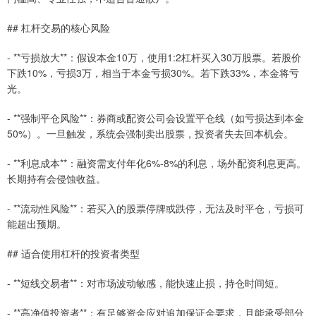
## 杠杆交易的核心风险
- **亏损放大**：假设本金10万，使用1:2杠杆买入30万股票。若股价
下跌10%，亏损3万，相当于本金亏损30%。若下跌33%，本金将亏
光。
- **强制平仓风险**：券商或配资公司会设置平仓线（如亏损达到本金
50%）。一旦触发，系统会强制卖出股票，投资者失去回本机会。
- **利息成本**：融资需支付年化6%-8%的利息，场外配资利息更高。
长期持有会侵蚀收益。
- **流动性风险**：若买入的股票停牌或跌停，无法及时平仓，亏损可
能超出预期。
## 适合使用杠杆的投资者类型
- **短线交易者**：对市场波动敏感，能快速止损，持仓时间短。
- **高净值投资者**：有足够资金应对追加保证金要求，且能承受部分