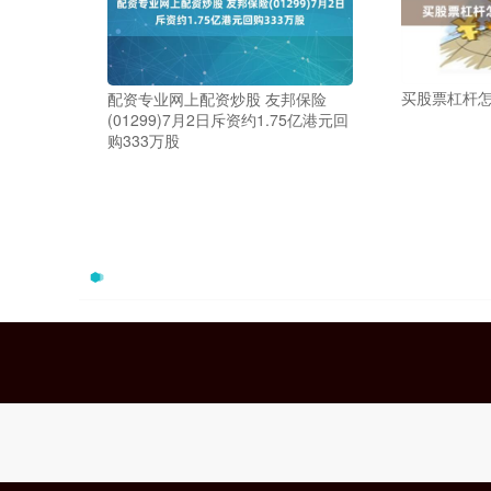
买股票杠杆
配资专业网上配资炒股 友邦保险
(01299)7月2日斥资约1.75亿港元回
购333万股