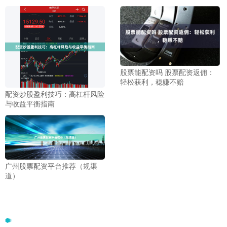
股票能配资吗 股票配资返佣：
轻松获利，稳赚不赔
配资炒股盈利技巧：高杠杆风险
与收益平衡指南
广州股票配资平台推荐（规渠
道）