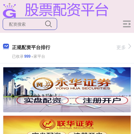
正规配资平台排行
更多
已收录
999
+家平台