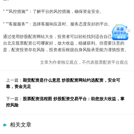
* **风控措施**：了解平台的风控措施，确保资金安全。
* **客服服务**：选择客服响应及时、服务态度良好的平台。
通过使用炒股配资网站大全，投资者可以轻松找到适合自己的配资平
台北京股票配资公司哪家好，放大收益，稳健获利。但需要注意的
是，配资投资存在风险，投资者应根据自身风险承受能力谨慎投资。
文章为作者独立观点，不代表股票配资平台观点
上一篇：
期货配资是什么意思 炒股配资网站约选配资，安全可
靠，资金充足
下一篇：
股票配资流程图 炒股配资交易平台：助您放大收益，掌
控风险
相关文章